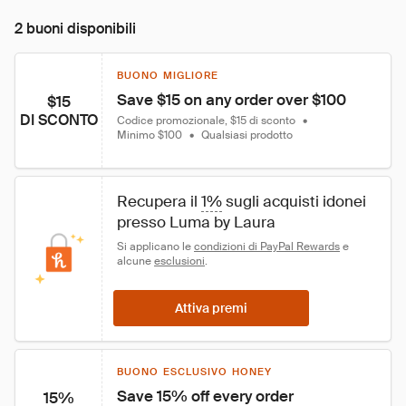
2 buoni disponibili
BUONO MIGLIORE
Save $15 on any order over $100
$15
DI SCONTO
Codice promozionale, $15 di sconto
•
Minimo $100
•
Qualsiasi prodotto
Recupera il 
1%
 sugli acquisti idonei 
presso Luma by Laura
Si applicano le 
condizioni di PayPal Rewards
 e 
alcune 
esclusioni
.
Attiva premi
BUONO ESCLUSIVO HONEY
Save 15% off every order
15%