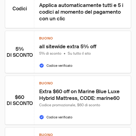
Applica automaticamente tutti e 5 i 
Codici
codici al momento del pagamento 
con un clic
BUONO
all sitewide extra 5% off
5%
5% di sconto
•
Su tutto il sito
DI SCONTO
Codice verificato
BUONO
Extra $60 off on Marine Blue Luxe 
$60
Hybrid Mattress, CODE: marine60
DI SCONTO
Codice promozionale, $60 di sconto
Codice verificato
BUONO