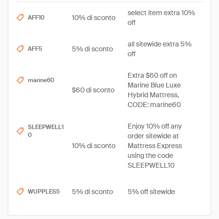
select item extra 10%
10% di sconto
AFF10
off
all sitewide extra 5%
5% di sconto
AFF5
off
Extra $60 off on
marine60
Marine Blue Luxe
$60 di sconto
Hybrid Mattress,
CODE: marine60
Enjoy 10% off any
SLEEPWELL1
0
order sitewide at
10% di sconto
Mattress Express
using the code
SLEEPWELL10
5% di sconto
5% off sitewide
WUPPLES5