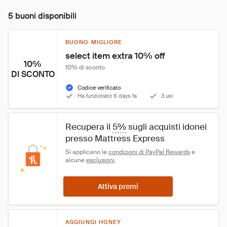
5 buoni disponibili
BUONO MIGLIORE
select item extra 10% off
10%
10% di sconto
DI SCONTO
Codice verificato
Ha funzionato 6 days fa
3 usi
Recupera il 
5%
 sugli acquisti idonei 
presso Mattress Express
Si applicano le 
condizioni di PayPal Rewards
 e 
alcune 
esclusioni
.
Attiva premi
AGGIUNGI HONEY