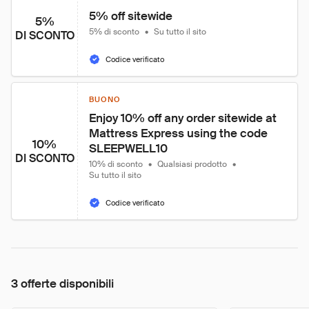
5% off sitewide
5%
5% di sconto
•
Su tutto il sito
DI SCONTO
Codice verificato
BUONO
Enjoy 10% off any order sitewide at 
Mattress Express using the code 
10%
SLEEPWELL10
DI SCONTO
10% di sconto
•
Qualsiasi prodotto
•
Su tutto il sito
Codice verificato
3 offerte disponibili