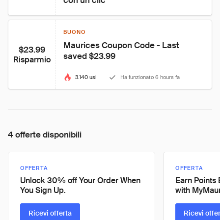
con un clic
BUONO
Maurices Coupon Code - Last 
$23.99
saved $23.99
Risparmio
3.140 usi
Ha funzionato 6 hours fa
4 offerte disponibili
OFFERTA
OFFERTA
Unlock 30% off Your Order When
Earn Points
You Sign Up.
with MyMaur
Ricevi offerta
Ricevi offe