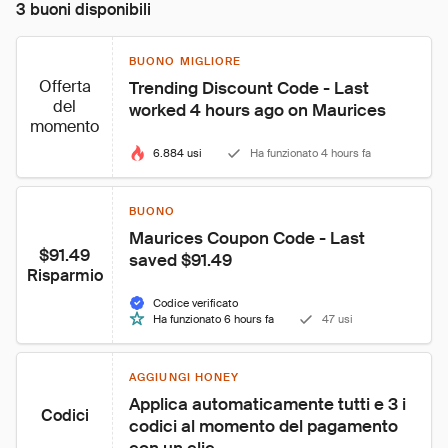
3 buoni disponibili
BUONO MIGLIORE
Offerta
Trending Discount Code - Last 
del
worked 4 hours ago on Maurices
momento
6.884 usi
Ha funzionato 4 hours fa
BUONO
Maurices Coupon Code - Last 
$91.49
saved $91.49
Risparmio
Codice verificato
Ha funzionato 6 hours fa
47 usi
AGGIUNGI HONEY
Applica automaticamente tutti e 3 i 
Codici
codici al momento del pagamento 