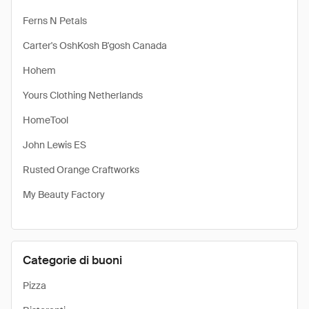
Ferns N Petals
Carter's OshKosh B'gosh Canada
Hohem
Yours Clothing Netherlands
HomeTool
John Lewis ES
Rusted Orange Craftworks
My Beauty Factory
Categorie di buoni
Pizza