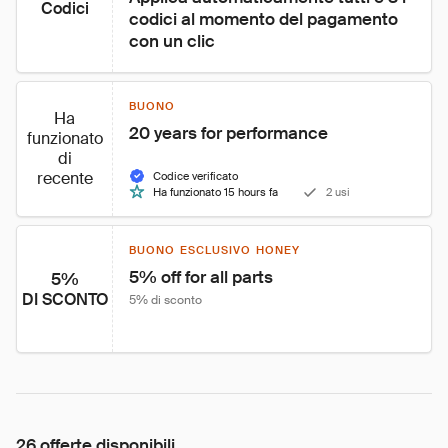
Codici
codici al momento del pagamento 
con un clic
BUONO
Ha
20 years for performance
funzionato
di
recente
Codice verificato
Ha funzionato 15 hours fa
2 usi
BUONO ESCLUSIVO HONEY
5% off for all parts
5%
DI SCONTO
5% di sconto
26 offerte disponibili