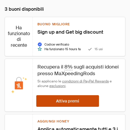
3 buoni disponibili
BUONO MIGLIORE
Ha
Sign up and Get big discount
funzionato
di
recente
Codice verificato
Ha funzionato 15 hours fa
15 usi
Recupera il 
8%
 sugli acquisti idonei 
presso MaXpeedingRods
Si applicano le 
condizioni di PayPal Rewards
 e 
alcune 
esclusioni
.
Attiva premi
AGGIUNGI HONEY
Applica automaticamente tutti e 3 i 