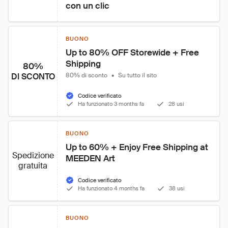
con un clic
BUONO
Up to 80% OFF Storewide + Free 
Shipping
80%
DI SCONTO
80% di sconto
•
Su tutto il sito
Codice verificato
Ha funzionato 3 months fa
28 usi
BUONO
Up to 60% + Enjoy Free Shipping at 
Spedizione
MEEDEN Art
gratuita
Codice verificato
Ha funzionato 4 months fa
38 usi
BUONO