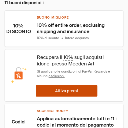
11 buoni disponibili
BUONO MIGLIORE
10% off entire order, exclusing 
10%
shipping and insurance
DI SCONTO
10% di sconto
•
Intero acquisto
Recupera il 
10%
 sugli acquisti 
idonei presso Meeden Art
Si applicano le 
condizioni di PayPal Rewards
 e 
alcune 
esclusioni
.
Attiva premi
AGGIUNGI HONEY
Applica automaticamente tutti e 11 i 
Codici
codici al momento del pagamento 