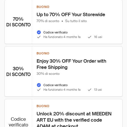
BUONO
Up to 70% OFF Your Storewide
70%
70% di sconto
•
Su tutto il sito
DI SCONTO
Codice verificato
Ha funzionato 4 months fa
16 usi
BUONO
Enjoy 30% OFF Your Order with 
Free Shipping
30%
DI SCONTO
30% di sconto
Codice verificato
Ha funzionato 4 months fa
13 usi
BUONO
Unlock 20% discount at MEEDEN 
Codice
ART EU with the verified code 
verificato
ADAM at checkout.