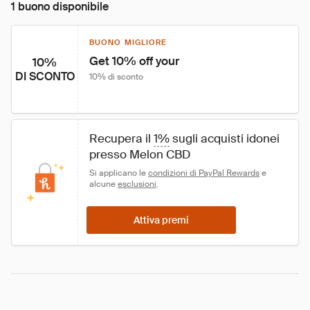
1 buono disponibile
BUONO MIGLIORE
Get 10% off your
10%
DI SCONTO
10% di sconto
Recupera il 
1%
 sugli acquisti idonei 
presso Melon CBD
Si applicano le 
condizioni di PayPal Rewards
 e 
alcune 
esclusioni
.
Attiva premi