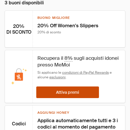
3 buoni disponibili
BUONO MIGLIORE
20% Off Women's Slippers
20%
DI SCONTO
20% di sconto
Recupera il 
8%
 sugli acquisti idonei 
presso MeMoi
Si applicano le 
condizioni di PayPal Rewards
 e 
alcune 
esclusioni
.
Attiva premi
AGGIUNGI HONEY
Applica automaticamente tutti e 3 i 
Codici
codici al momento del pagamento 