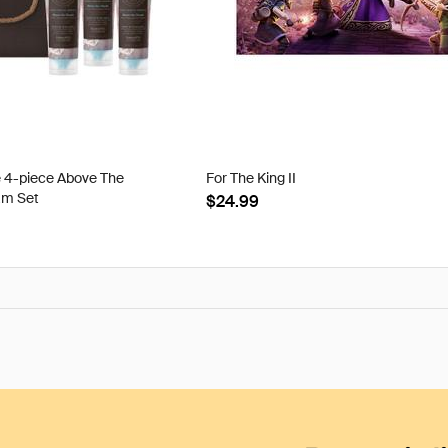
e 4-piece Above The
For The King II
am Set
$24.99