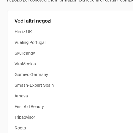
negozio per conoscere le informazioni più recenti e i dettagli comple
Vedi altri negozi
Hertz UK
Vueling Portugal
Skullcandy
VitaMedica
Gamivo Germany
Smash-Expert Spain
Amava
First Aid Beauty
Tripadvisor
Roots