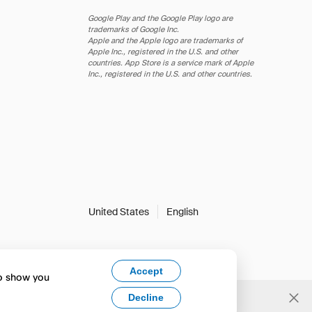
Google Play and the Google Play logo are
trademarks of Google Inc.
Apple and the Apple logo are trademarks of
Apple Inc., registered in the U.S. and other
countries. App Store is a service mark of Apple
Inc., registered in the U.S. and other countries.
United States
English
Accept
to show you
Decline
Yes, change to English