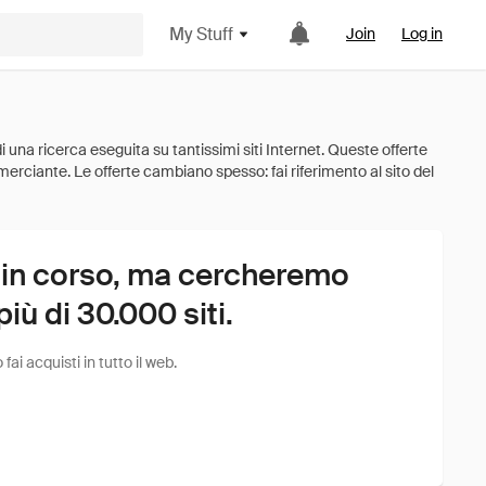
My Stuff
Join
Log in
 in corso, ma cercheremo
ù di 30.000 siti.
i acquisti in tutto il web.