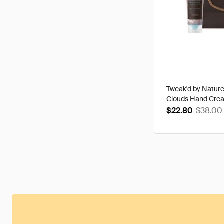
Tweak'd by Natur
Clouds Hand Cre
$22.80
$38.00