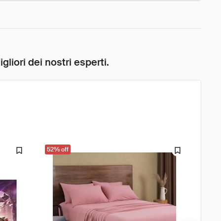
liori dei nostri esperti.
52% off
61% o