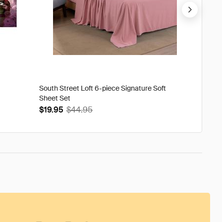
South Street Loft 6-piece Signature Soft
Tweak'd
Sheet Set
Volumi
$19.95
$44.95
$93.9