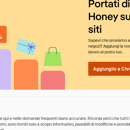
Portati d
Honey su
siti
Sapevi che proviamo au
negozi? Aggiungi la nos
lavoro al posto tuo.
Aggiungilo a Chr
ate qui e nelle domande frequenti siano accurate. Ricorda però che tutti i
 premi, sono forniti solo a scopo informativo, passibili di modifiche e potr