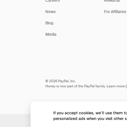
Careers
Rewards
News
For Affiliates
Blog
Media
© 2026 PayPal, Inc.
Honey is now part of the PayPal family. Learn more
If you accept cookies, we’ll use them 
personalized ads when you visit other s
Would you like to view 