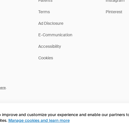
Patents
Instagram
Terms
Pinterest
Ad Disclosure
E-Communication
Accessibility
Cookies
here
.
to improve and customize your experience and enable our partners 
ites.
Manage cookies and learn more
this page in English?
No, continua a esplorare