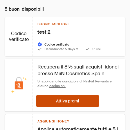
5 buoni disponibili
BUONO MIGLIORE
test 2
Codice
verificato
Codice verificato
Ha funzionato 5 days fa
51 usi
Recupera il 
8%
 sugli acquisti idonei 
presso MiiN Cosmetics Spain
Si applicano le 
condizioni di PayPal Rewards
 e 
alcune 
esclusioni
.
Attiva premi
AGGIUNGI HONEY
Applica automaticamente tutti e 5 i 