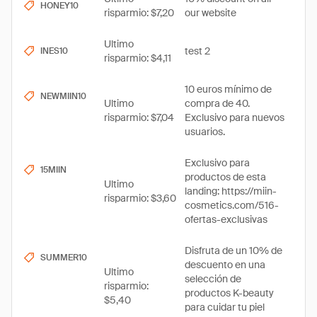
HONEY10
risparmio: $7,20
our website
Ultimo
test 2
INES10
risparmio: $4,11
10 euros mínimo de
NEWMIIN10
Ultimo
compra de 40.
risparmio: $7,04
Exclusivo para nuevos
usuarios.
Exclusivo para
15MIIN
productos de esta
Ultimo
landing: https://miin-
risparmio: $3,60
cosmetics.com/516-
ofertas-exclusivas
Disfruta de un 10% de
SUMMER10
descuento en una
Ultimo
selección de
risparmio:
productos K-beauty
$5,40
para cuidar tu piel