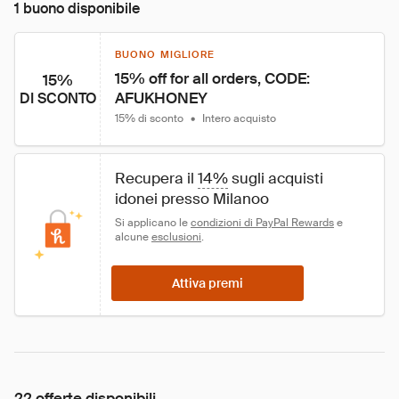
1 buono disponibile
BUONO MIGLIORE
15% off for all orders, CODE: 
15%
AFUKHONEY
DI SCONTO
15% di sconto
•
Intero acquisto
Recupera il 
14%
 sugli acquisti 
idonei presso Milanoo
Si applicano le 
condizioni di PayPal Rewards
 e 
alcune 
esclusioni
.
Attiva premi
22 offerte disponibili