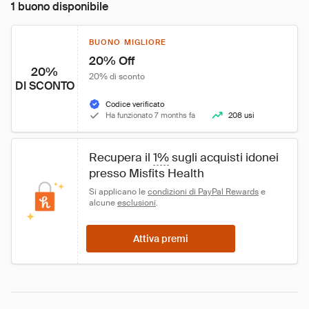
1 buono disponibile
BUONO MIGLIORE
20% Off
20%
20% di sconto
DI SCONTO
Codice verificato
Ha funzionato 7 months fa
208 usi
Recupera il 
1%
 sugli acquisti idonei 
presso Misfits Health
Si applicano le 
condizioni di PayPal Rewards
 e 
alcune 
esclusioni
.
Attiva premi