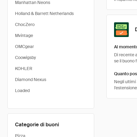
Manhattan Neons
Holland & Barrett Netherlands
ChocZero
Mvintage
OMCgear
Al momento 
Di recente a
Coowigsby
se il buono 
KOHLER
Quanto pos
Diamond Nexus
Negli ultimi
l'estensione
Loaded
Categorie di buoni
Pizza