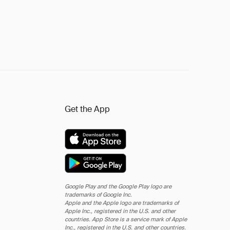
Get the App
Google Play and the Google Play logo are
trademarks of Google Inc.
Apple and the Apple logo are trademarks of
Apple Inc., registered in the U.S. and other
countries. App Store is a service mark of Apple
Inc., registered in the U.S. and other countries.