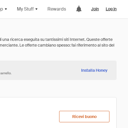
op
My Stuff
Rewards
Join
Log in
Installa Honey
arrello.
Ricevi buono