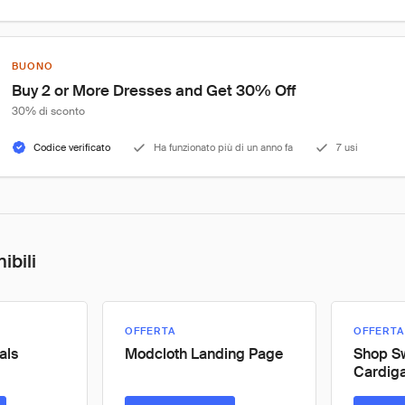
BUONO
Buy 2 or More Dresses and Get 30% Off
30% di sconto
Codice verificato
Ha funzionato più di un anno fa
7 usi
ibili
OFFERTA
OFFERTA
als
Modcloth Landing Page
Shop S
Cardig