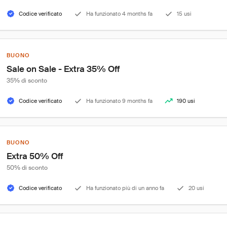
Codice verificato
Ha funzionato 4 months fa
15 usi
BUONO
Sale on Sale - Extra 35% Off
35% di sconto
Codice verificato
Ha funzionato 9 months fa
190 usi
BUONO
Extra 50% Off
50% di sconto
Codice verificato
Ha funzionato più di un anno fa
20 usi