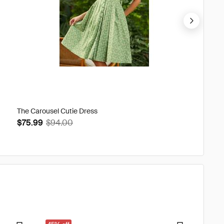
The Carousel Cutie Dress
A Sprin
Skirt
$75.99
$94.00
$29.9