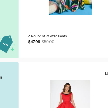
A Round of Palazzo Pants
$47.99
$59.00
m