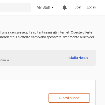
My Stuff
Join
Log in
Installa Honey
arrello.
Ricevi buono