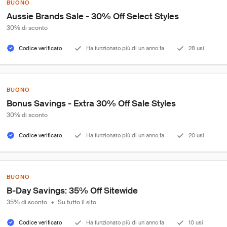
BUONO
Aussie Brands Sale - 30% Off Select Styles
30% di sconto
Codice verificato
Ha funzionato più di un anno fa
28 usi
BUONO
Bonus Savings - Extra 30% Off Sale Styles
30% di sconto
Codice verificato
Ha funzionato più di un anno fa
20 usi
BUONO
B-Day Savings: 35% Off Sitewide
35% di sconto
•
Su tutto il sito
Codice verificato
Ha funzionato più di un anno fa
10 usi