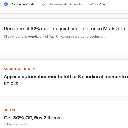
Codice verificato
Ha funzionato 3 days fa
884 usi
Recupera il 
10%
 sugli acquisti idonei presso ModCloth
Si applicano le 
condizioni di PayPal Rewards
 e alcune 
esclusioni
.
AGGIUNGI HONEY
Applica automaticamente tutti e 8 i codici al momento
un clic
BUONO
Get 30% Off, Buy 2 Items
30% di sconto