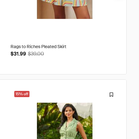
Rags to Riches Pleated Skirt
Meet Me
$31.99
$39.00
$67.9
15% off
34% o