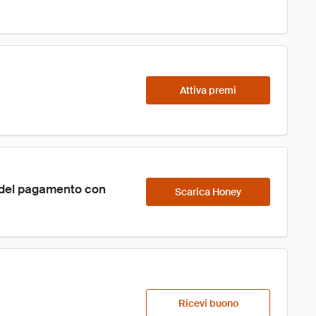
Attiva premi
 del pagamento con 
Scarica Honey
Ricevi buono