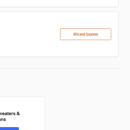
Ricevi buono
weaters &
ans