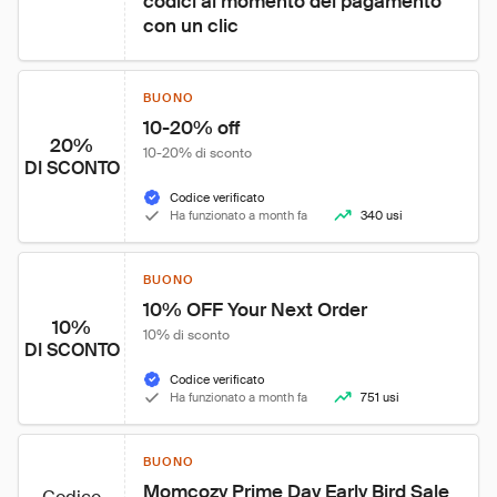
codici al momento del pagamento 
con un clic
BUONO
10-20% off
20%
10-20% di sconto
DI SCONTO
Codice verificato
Ha funzionato a month fa
340 usi
BUONO
10% OFF Your Next Order
10%
10% di sconto
DI SCONTO
Codice verificato
Ha funzionato a month fa
751 usi
BUONO
Momcozy Prime Day Early Bird Sale