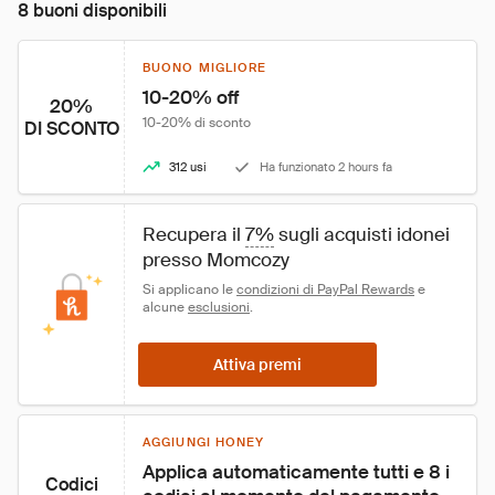
8 buoni disponibili
BUONO MIGLIORE
10-20% off
20%
10-20% di sconto
DI SCONTO
312 usi
Ha funzionato 2 hours fa
Recupera il 
7%
 sugli acquisti idonei 
presso Momcozy
Si applicano le 
condizioni di PayPal Rewards
 e 
alcune 
esclusioni
.
Attiva premi
AGGIUNGI HONEY
Applica automaticamente tutti e 8 i 
Codici