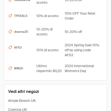
10-20% off
newdeanna
sconto
10% OFF Your Next
10% di sconto
TPDEALS
Order
10-20% di
10-20% off
deanna25
sconto
2024 Spring Sale 15%
AFS3
15% di sconto
off by using code
AFS3
Ultimo
2024 International
WM25
risparmio: $0,20
Women's Day
Vedi altri negozi
Ample Bosom UK
Cosmos UK