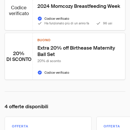
2024 Momcozy Breastfeeding Week
Codice
verificato
Codice verificato
Ha funzionato più di un anno fa
96 usi
BUONO
Extra 20% off Birthease Maternity 
20%
Ball Set
DI SCONTO
20% di sconto
Codice verificato
4 offerte disponibili
OFFERTA
OFFERTA