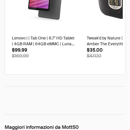
Lenovo | | Tab One | 8.7" HD Tablet
Tweak'd by Nature 3 oz
| 4GB RAM | 64GB eMMC | Luna
Amber The Everything 
Grey | Best Buy
$99.99
$35.00
$169.99
$47.00
Maggiori informazioni da Mott50