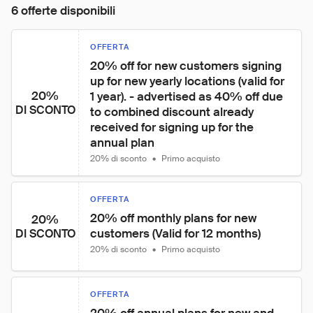
6 offerte disponibili
OFFERTA
20% off for new customers signing 
up for new yearly locations (valid for 
20%
1 year). - advertised as 40% off due 
DI SCONTO
to combined discount already 
received for signing up for the 
annual plan
20% di sconto
•
Primo acquisto
OFFERTA
20% off monthly plans for new 
20%
customers (Valid for 12 months)
DI SCONTO
20% di sconto
•
Primo acquisto
OFFERTA