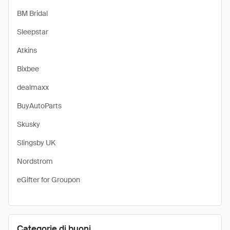
BM Bridal
Sleepstar
Atkins
Bixbee
dealmaxx
BuyAutoParts
Skusky
Slingsby UK
Nordstrom
eGifter for Groupon
Categorie di buoni