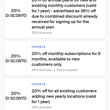
20% off annual plans for new and 
existing monthly customers (valid 
20%
for 1 year) - advertised as 36% off 
DI SCONTO
due to combined discount already 
received for signing up for the 
annual plan
20% di sconto
OFFERTA
20% off monthly subscriptions for 6 
20%
months, available to new 
DI SCONTO
customers only.
20% di sconto
•
Primo acquisto
OFFERTA
20% off for all existing customers 
20%
adding new yearly locations (valid 
DI SCONTO
for 1 year).
20% di sconto