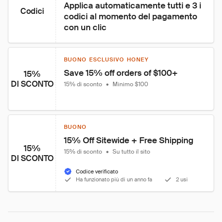
Applica automaticamente tutti e 3 i 
Codici
codici al momento del pagamento 
con un clic
BUONO ESCLUSIVO HONEY
Save 15% off orders of $100+
15%
DI SCONTO
15% di sconto
•
Minimo $100
BUONO
15% Off Sitewide + Free Shipping
15%
15% di sconto
•
Su tutto il sito
DI SCONTO
Codice verificato
Ha funzionato più di un anno fa
2 usi