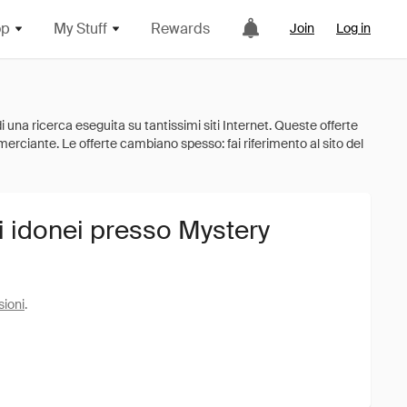
op
My Stuff
Rewards
Join
Log in
i idonei presso Mystery
sioni
.