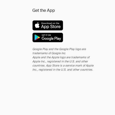
Get the App
Google Play and the Google Play logo are
trademarks of Google Inc.
Apple and the Apple logo are trademarks of
Apple Inc., registered in the U.S. and other
countries. App Store is a service mark of Apple
Inc., registered in the U.S. and other countries.