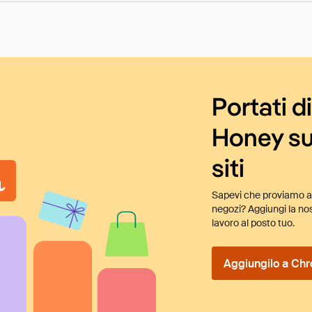
Portati d
Honey su
siti
Sapevi che proviamo au
negozi? Aggiungi la nos
lavoro al posto tuo.
Aggiungilo a Chr