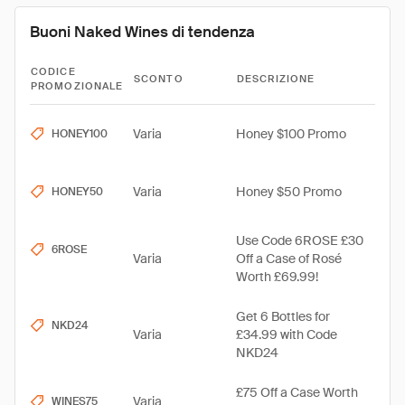
Buoni Naked Wines di tendenza
CODICE
SCONTO
DESCRIZIONE
PROMOZIONALE
Varia
Honey $100 Promo
HONEY100
Varia
Honey $50 Promo
HONEY50
Use Code 6ROSE £30
6ROSE
Varia
Off a Case of Rosé
Worth £69.99!
Get 6 Bottles for
NKD24
Varia
£34.99 with Code
NKD24
£75 Off a Case Worth
Varia
WINES75