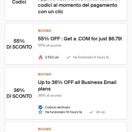
Codici
codici al momento del pagamento 
con un clic
BUONO
55% OFF : Get a .COM for just $6.79!
55%
55% di sconto
DI SCONTO
2.552 usi
Ha funzionato 6 hours fa
BUONO
Up to 36% OFF all Business Email 
plans
36%
DI SCONTO
36% di sconto
Codice verificato
Ha funzionato 10 hours fa
26 usi
BUONO