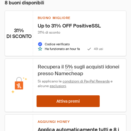
8 buoni disponibili
BUONO MIGLIORE
Up to 31% OFF PositiveSSL
31%
31% di sconto
DI SCONTO
Codice verificato
Ha funzionato an hour fa
49 usi
Recupera il 
5%
 sugli acquisti idonei 
presso Namecheap
Si applicano le 
condizioni di PayPal Rewards
 e 
alcune 
esclusioni
.
Attiva premi
AGGIUNGI HONEY
Applica automaticamente tutti e 8 i 