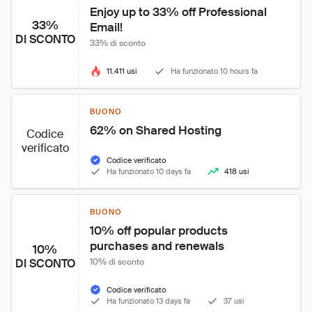
Enjoy up to 33% off Professional 
33%
Email!
DI SCONTO
33% di sconto
11.411 usi
Ha funzionato 10 hours fa
BUONO
62% on Shared Hosting
Codice
verificato
Codice verificato
Ha funzionato 10 days fa
418 usi
BUONO
10% off popular products 
purchases and renewals
10%
DI SCONTO
10% di sconto
Codice verificato
Ha funzionato 13 days fa
37 usi