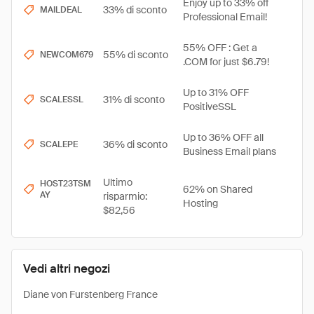
Enjoy up to 33% off
33% di sconto
MAILDEAL
Professional Email!
55% OFF : Get a
55% di sconto
NEWCOM679
.COM for just $6.79!
Up to 31% OFF
31% di sconto
SCALESSL
PositiveSSL
Up to 36% OFF all
36% di sconto
SCALEPE
Business Email plans
Ultimo
HOST23TSM
62% on Shared
AY
risparmio:
Hosting
$82,56
Vedi altri negozi
Diane von Furstenberg France