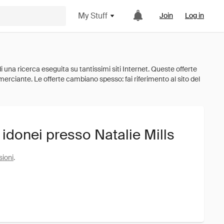
My Stuff
Join
Log in
 idonei presso Natalie Mills
sioni
.