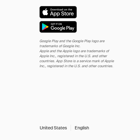
Google Play and the Google Play logo are
trademarks of Google Inc.
Apple and the Apple logo are trademarks of
Apple Inc., registered in the U.S. and other
countries. App Store is a service mark of Apple
Inc., registered in the U.S. and other countries.
United States
English