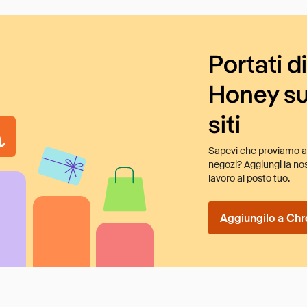
Portati d
Honey su
siti
Sapevi che proviamo au
negozi? Aggiungi la nos
lavoro al posto tuo.
Aggiungilo a Chr