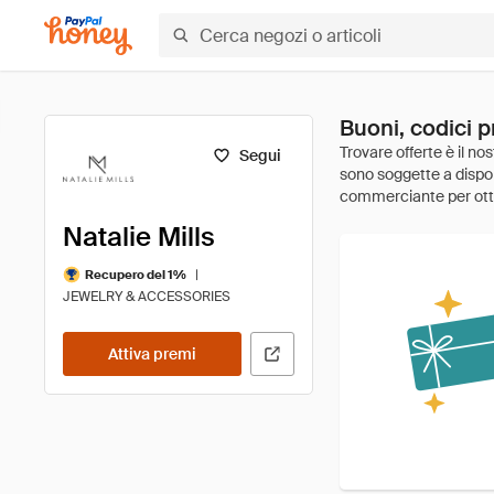
Buoni, codici p
Segui
Natalie Mills
|
Recupero del 1%
JEWELRY & ACCESSORIES
Attiva premi