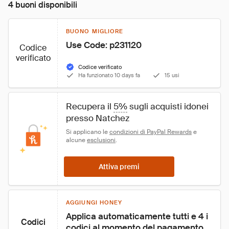
4 buoni disponibili
BUONO MIGLIORE
Use Code: p231120
Codice
verificato
Codice verificato
Ha funzionato 10 days fa
15 usi
Recupera il 
5%
 sugli acquisti idonei 
presso Natchez
Si applicano le 
condizioni di PayPal Rewards
 e 
alcune 
esclusioni
.
Attiva premi
AGGIUNGI HONEY
Applica automaticamente tutti e 4 i 
Codici
codici al momento del pagamento 