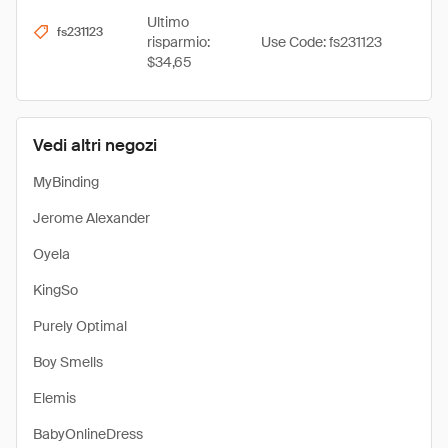
Ultimo
fs231123
risparmio:
Use Code: fs231123
$34,65
Vedi altri negozi
MyBinding
Jerome Alexander
Oyela
KingSo
Purely Optimal
Boy Smells
Elemis
BabyOnlineDress