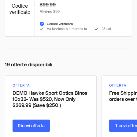
$99.99
Codice
verificato
Minimo $99
Codice verificato
Ha funzionato 4 months fa
25 usi
19 offerte disponibili
OFFERTA
OFFERTA
DEMO Hawke Sport Optics Binos
Free Shippin
10x32- Was $520, Now Only
orders over
$269.99 (Save $250!)
Ricevi offerta
Ricevi offe