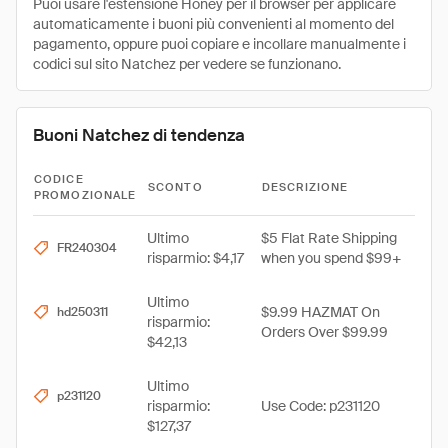
Puoi usare l'estensione Honey per il browser per applicare
automaticamente i buoni più convenienti al momento del
pagamento, oppure puoi copiare e incollare manualmente i
codici sul sito Natchez per vedere se funzionano.
Buoni Natchez di tendenza
CODICE
SCONTO
DESCRIZIONE
PROMOZIONALE
Ultimo
$5 Flat Rate Shipping
FR240304
risparmio: $4,17
when you spend $99+
Ultimo
$9.99 HAZMAT On
hd250311
risparmio:
Orders Over $99.99
$42,13
Ultimo
p231120
risparmio:
Use Code: p231120
$127,37