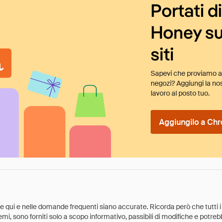
Portati d
Honey su
siti
Sapevi che proviamo au
negozi? Aggiungi la nos
lavoro al posto tuo.
Aggiungilo a Chr
ate qui e nelle domande frequenti siano accurate. Ricorda però che tutti i
 premi, sono forniti solo a scopo informativo, passibili di modifiche e potr