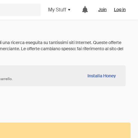
My Stuff
Join
Log in
Installa Honey
arrello.