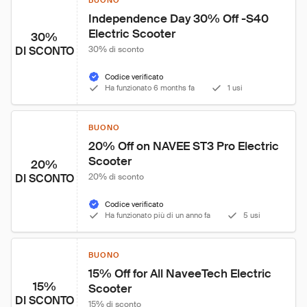
BUONO
Independence Day 30% Off -S40 
Electric Scooter
30%
DI SCONTO
30% di sconto
Codice verificato
Ha funzionato 6 months fa
1 usi
BUONO
20% Off on NAVEE ST3 Pro Electric 
Scooter
20%
DI SCONTO
20% di sconto
Codice verificato
Ha funzionato più di un anno fa
5 usi
BUONO
15% Off for All NaveeTech Electric 
15%
Scooter
DI SCONTO
15% di sconto