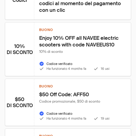
Codici
codici al momento del pagamento 
con un clic
BUONO
Enjoy 10% OFF all NAVEE electric 
scooters with code NAVEEUS10
10%
DI SCONTO
10% di sconto
Codice verificato
Ha funzionato 4 months fa
16 usi
BUONO
$50 Off Code: AFF50
$50
Codice promozionale, $50 di sconto
DI SCONTO
Codice verificato
Ha funzionato 4 months fa
19 usi