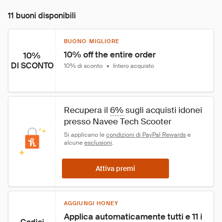
11 buoni disponibili
BUONO MIGLIORE
10% off the entire order
10%
DI SCONTO
10% di sconto
•
Intero acquisto
Recupera il 
6%
 sugli acquisti idonei 
presso Navee Tech Scooter
Si applicano le 
condizioni di PayPal Rewards
 e 
alcune 
esclusioni
.
Attiva premi
AGGIUNGI HONEY
Applica automaticamente tutti e 11 i 