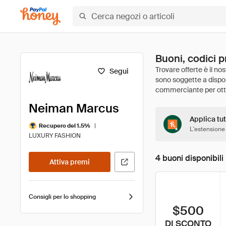
Buoni, codici 
Segui
Neiman Marcus
Applica tut
|
Recupero del 1.5%
L'estensione
LUXURY FASHION
4 buoni disponibili
Attiva premi
Consigli per lo shopping
$500
DI SCONTO