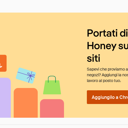
Portati d
Honey su
siti
Sapevi che proviamo au
negozi? Aggiungi la nos
lavoro al posto tuo.
Aggiungilo a Chr