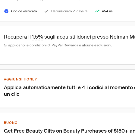
Codice verificato
Ha funzionato 21 days fa
454 usi
Recupera il 
1.5%
 sugli acquisti idonei presso Neiman 
Si applicano le 
condizioni di PayPal Rewards
 e alcune 
esclusioni
.
AGGIUNGI HONEY
Applica automaticamente tutti e 4 i codici al momento
un clic
BUONO
Get Free Beauty Gifts on Beauty Purchases of $150+ an