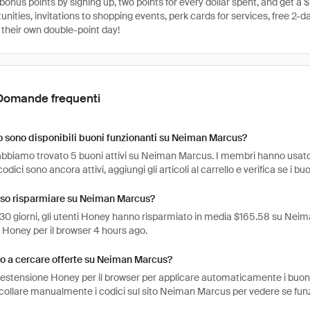
bonus points by signing up, two points for every dollar spent, and get 
unities, invitations to shopping events, perk cards for services, free 2-d
their own double-point day!
Domande frequenti
 sono disponibili buoni funzionanti su Neiman Marcus?
abbiamo trovato 5 buoni attivi su Neiman Marcus. I membri hanno usato i
codici sono ancora attivi, aggiungi gli articoli al carrello e verifica se i b
so risparmiare su Neiman Marcus?
 30 giorni, gli utenti Honey hanno risparmiato in media $165.58 su Neima
e Honey per il browser 4 hours ago.
o a cercare offerte su Neiman Marcus?
l'estensione Honey per il browser per applicare automaticamente i buo
ncollare manualmente i codici sul sito Neiman Marcus per vedere se fun