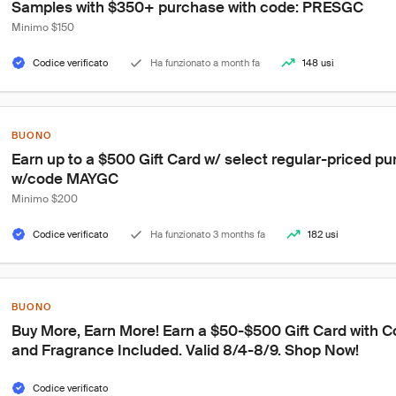
Samples with $350+ purchase with code: PRESGC
Minimo $150
Codice verificato
Ha funzionato a month fa
148 usi
BUONO
Earn up to a $500 Gift Card w/ select regular-priced p
w/code MAYGC
Minimo $200
Codice verificato
Ha funzionato 3 months fa
182 usi
BUONO
Buy More, Earn More! Earn a $50-$500 Gift Card with 
and Fragrance Included. Valid 8/4-8/9. Shop Now!
Codice verificato