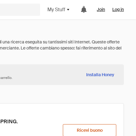
My Stuff
Join
Log in
Installa Honey
arrello.
SPRING. 
Ricevi buono