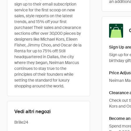
an addition
sign up to their email subscription
service for the first scoop on new
sales, style reports on the latest
trends, and 15% off your first
purchase! Their sales and clearance
sections offer over 30,000 pieces by
designers like Michael Kors, Eileen
Fisher, Jimmy Choo, and Oscar de la
Sign Up an
Renta for up to 75% off! Still
Sign up for 
headquartered in Dallas, the city
birthday gif
where they began, Neiman Marcus
continues to stay true to the
Price Adju
principles of their founders while
setting the standard for luxury
Neiman Marc
shopping around the world.
Clearance 
Check out t
Kors and Os
Vedi altri negozi
Become an 
Brille24
Spend more 