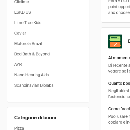
Earn 5,000 
Cliclime
point opport
LSKD US
and choose 
Lime Tree Kids
Caviar
Motorola Brazil
Bed Bath & Beyond
Al momento
AYR
Di recente 
vedere se i 
Nano Hearing Aids
Quanto pos
Scandinavian Biolabs
Negli ultimi
l'estension
Come facci
Puoi usare 
Categorie di buoni
copiare e i
Pizza