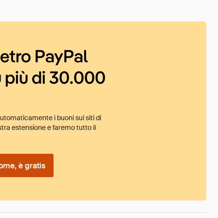
ietro PayPal
 più di 30.000
tomaticamente i buoni sui siti di
tra estensione e faremo tutto il
ome, è gratis