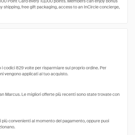
a $100 Point Card every 10,000 points. Members can enjoy bonus
ay shipping, free gift packaging, access to an InCircle concierge,
 codici 829 volte per risparmiare sul proprio ordine. Per
uoni vengono applicati al tuo acquisto.
n Marcus. Le migliori offerte più recenti sono state trovate con
ni più convenienti al momento del pagamento, oppure puoi
zionano.