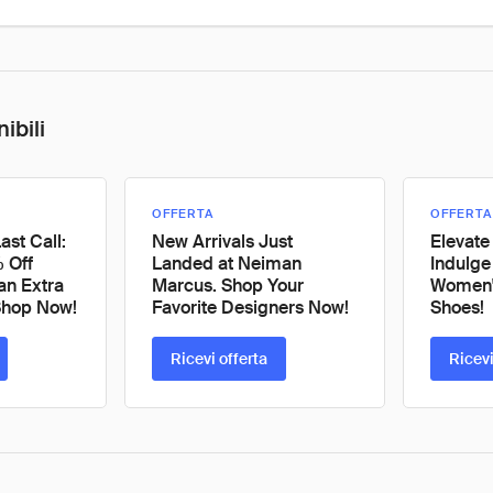
ibili
OFFERTA
OFFERTA
ast Call:
New Arrivals Just
Elevate
 Off
Landed at Neiman
Indulge
an Extra
Marcus. Shop Your
Women'
Shop Now!
Favorite Designers Now!
Shoes!
Ricevi offerta
Ricevi