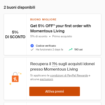
2 buoni disponibili
BUONO MIGLIORE
Get 5% OFF* your first order with 
Momentous Living
5%
DI SCONTO
5% di sconto
•
Primo acquisto
Codice verificato
Ha funzionato 2 days fa
190 usi
Recupera il 
1%
 sugli acquisti idonei 
presso Momentous Living
Si applicano le 
condizioni di PayPal Rewards
 e 
alcune 
esclusioni
.
Attiva premi