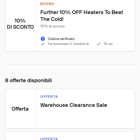
BUONO
Further 10% OFF Heaters To Beat 
The Cold!
10%
DI SCONTO
10% di sconto
Codice verificato
Ha funzionato 5 months fa
19 usi
8 offerte disponibili
OFFERTA
Warehouse Clearance Sale
Offerta
OFFERTA