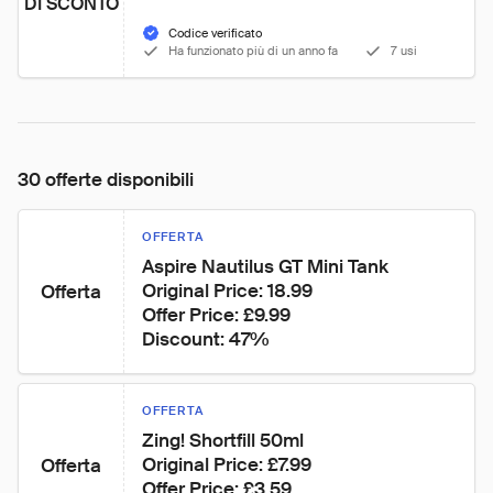
DI SCONTO
Codice verificato
Ha funzionato più di un anno fa
7 usi
30 offerte disponibili
OFFERTA
Aspire Nautilus GT Mini Tank

Original Price: 18.99

Offerta
Offer Price: £9.99

Discount: 47%
OFFERTA
Zing! Shortfill 50ml

Original Price: £7.99

Offerta
Offer Price: £3.59
