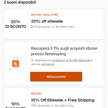
2 buoni disponibili
BUONO MIGLIORE
20% off sitewide
20%
DI SCONTO
20% di sconto
•
Su tutto il sito
Recupera il 
1%
 sugli acquisti idonei 
presso Newvaping
Si applicano le 
condizioni di PayPal Rewards
 e 
alcune 
esclusioni
.
Attiva premi
BUONO
10% Off Sitewide + Free Shipping
10%
10% di sconto
•
Su tutto il sito