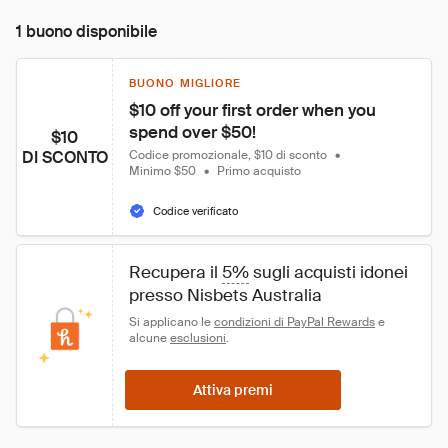
1 buono disponibile
BUONO MIGLIORE
$10 off your first order when you 
spend over $50!
$10
DI SCONTO
Codice promozionale, $10 di sconto
•
Minimo $50
•
Primo acquisto
Codice verificato
Recupera il 
5%
 sugli acquisti idonei 
presso Nisbets Australia
Si applicano le 
condizioni di PayPal Rewards
 e 
alcune 
esclusioni
.
Attiva premi