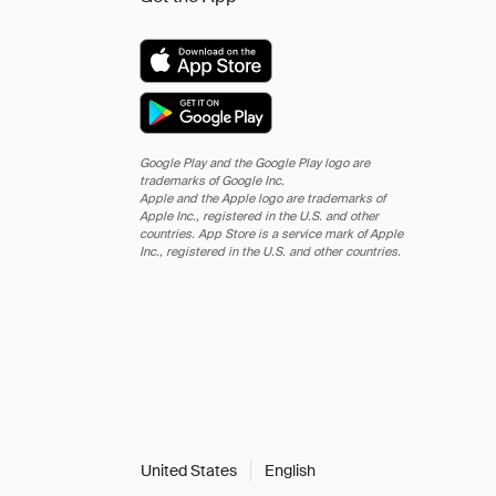
Google Play and the Google Play logo are
trademarks of Google Inc.
Apple and the Apple logo are trademarks of
Apple Inc., registered in the U.S. and other
countries. App Store is a service mark of Apple
Inc., registered in the U.S. and other countries.
United States
English