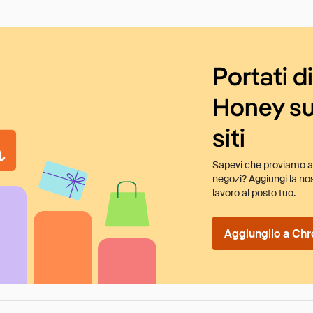
Portati d
Honey su
siti
Sapevi che proviamo au
negozi? Aggiungi la nos
lavoro al posto tuo.
Aggiungilo a Chr