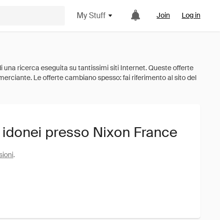
My Stuff
Join
Log in
i idonei presso Nixon France
sioni
.