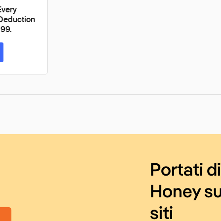
Every
 Deduction
.99.
Portati d
Honey su
siti