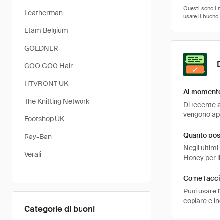
Leatherman
Etam Belgium
GOLDNER
GOO GOO Hair
HTVRONT UK
Al momento 
The Knitting Network
Di recente a
vengono appl
Footshop UK
Quanto pos
Ray-Ban
Negli ultimi
Verali
Honey per i
Come faccio
Puoi usare 
copiare e i
Categorie di buoni