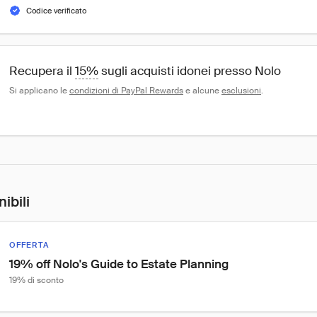
Codice verificato
Recupera il 
15%
 sugli acquisti idonei presso Nolo
Si applicano le 
condizioni di PayPal Rewards
 e alcune 
esclusioni
.
nibili
OFFERTA
19% off Nolo's Guide to Estate Planning
19% di sconto