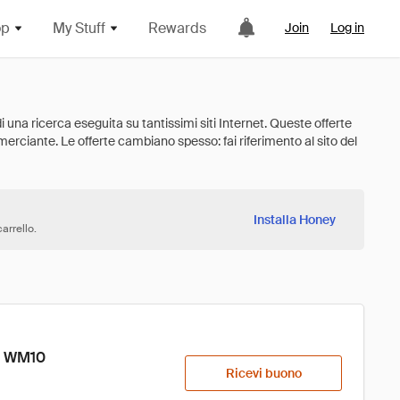
op
My Stuff
Rewards
Join
Log in
Installa Honey
arrello.
de WM10
Ricevi buono