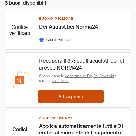
3 buoni disponibili
BUONO MIGLIORE
Der August bei Norma24!
Codice
verificato
Codice verificato
Recupera il 
3%
 sugli acquisti idonei 
presso NORMA24
Si applicano le 
condizioni di PayPal Rewards
 e 
alcune 
esclusioni
.
Attiva premi
AGGIUNGI HONEY
Applica automaticamente tutti e 3 i 
Codici
codici al momento del pagamento 