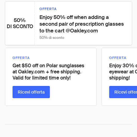
OFFERTA
Enjoy 50% off when adding a 
50%
second pair of prescription glasses 
DI SCONTO
to the cart @Oakley.com
50% di sconto
OFFERTA
OFFERTA
Get $50 off on Polar sunglasses
Enjoy 30% o
at Oakley.com + free shipping.
eyewear at 
Valid for limited time only!
shipping!
Ricevi offerta
Ricevi offe