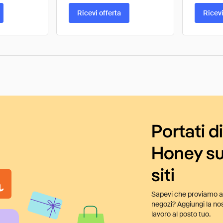
Ricevi offerta
Ricevi
Portati d
Honey su
siti
Sapevi che proviamo au
negozi? Aggiungi la nos
lavoro al posto tuo.