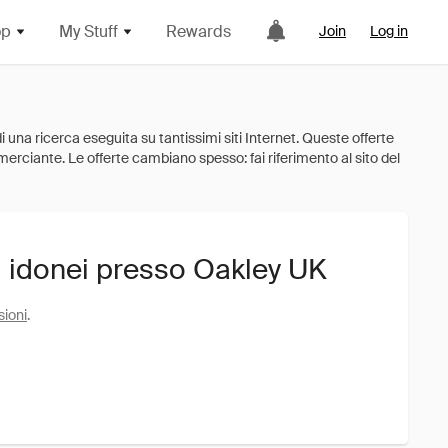
op
My Stuff
Rewards
Join
Log in
i idonei presso Oakley UK
sioni
.