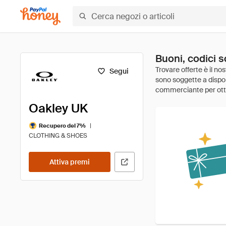
Buoni, codici 
Segui
Oakley UK
|
Recupero del 7%
CLOTHING & SHOES
Attiva premi