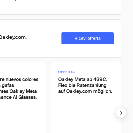
Oakley.com.
Ricevi offerta
OFFERTA
e nuevos colores
Oakley Meta ab 439€.
s gafas
Flexible Ratenzahlung
entes Oakley Meta
auf Oakley.com möglich.
ance AI Glasses.