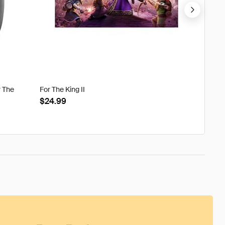
r The
For The King II
Tweak'd
Clouds
$24.99
$22.8