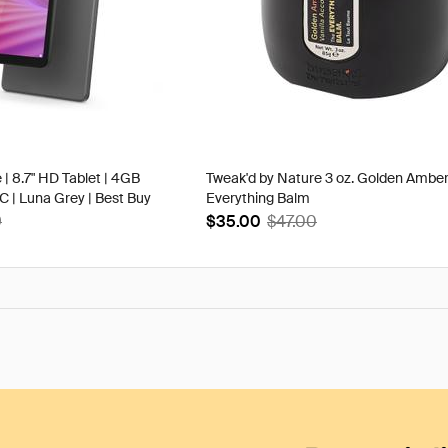
 | 8.7" HD Tablet | 4GB
Tweak'd by Nature 3 oz. Golden Ambe
| Luna Grey | Best Buy
Everything Balm
9
$35.00
$47.00