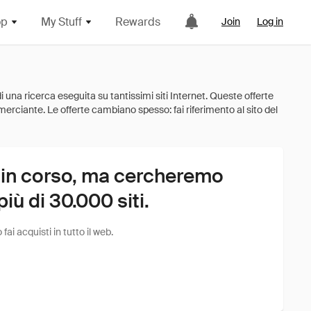
op
My Stuff
Rewards
Join
Log in
 in corso, ma cercheremo
ù di 30.000 siti.
i acquisti in tutto il web.