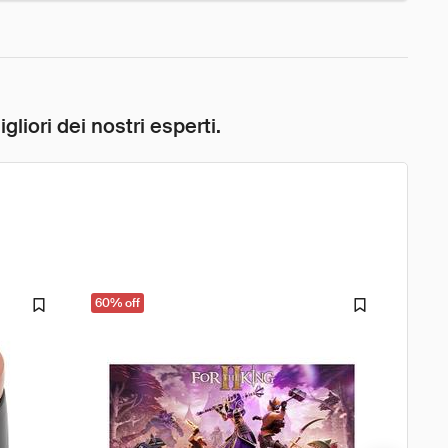
liori dei nostri esperti.
60% off
33% o