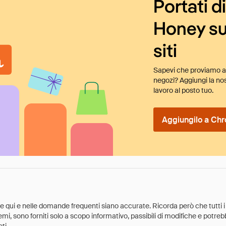
Portati d
Honey su
siti
Sapevi che proviamo au
negozi? Aggiungi la nos
lavoro al posto tuo.
Aggiungilo a Chr
ate qui e nelle domande frequenti siano accurate. Ricorda però che tutti i
 premi, sono forniti solo a scopo informativo, passibili di modifiche e potr