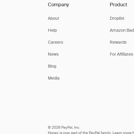
Company
Product
About
Droplist
Help
Amazon Bad
Careers
Rewards
News
For Affiliates
Blog
Media
© 2026 PayPal, Inc.
Honey is now part of the PayPal family. Learn more