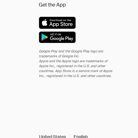
Get the App
Google Play and the Google Play logo are
trademarks of Google Inc.
Apple and the Apple logo are trademarks of
Apple Inc., registered in the U.S. and other
countries. App Store is a service mark of Apple
Inc., registered in the U.S. and other countries.
United States
English