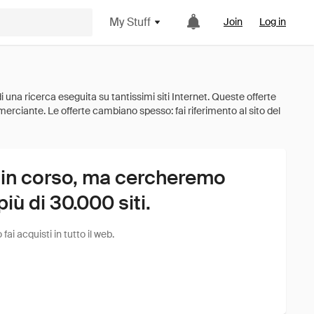
My Stuff
Join
Log in
 in corso, ma cercheremo
ù di 30.000 siti.
i acquisti in tutto il web.