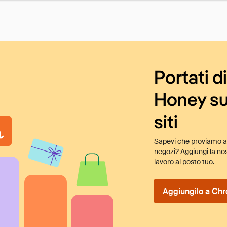
Portati d
Honey su
siti
Sapevi che proviamo au
negozi? Aggiungi la nos
lavoro al posto tuo.
Aggiungilo a Chr