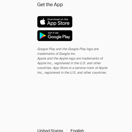
Get the App
Google Play and the Google Play logo are
trademarks of Google Inc.
Apple and the Apple logo are trademarks of
Apple Inc., registered in the U.S. and other
countries. App Store is a service mark of Apple
Inc., registered in the U.S. and other countries.
United States
English