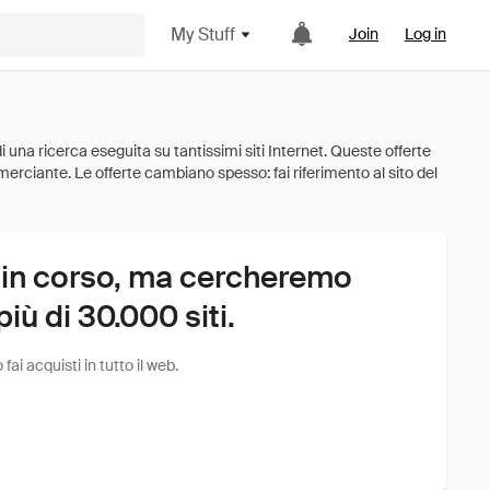
My Stuff
Join
Log in
 in corso, ma cercheremo
ù di 30.000 siti.
i acquisti in tutto il web.