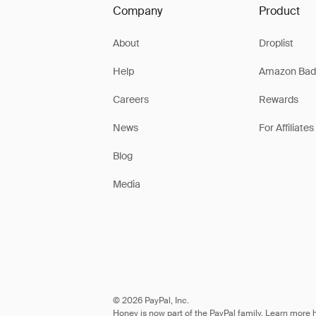
Company
Product
About
Droplist
Help
Amazon Bad
Careers
Rewards
News
For Affiliates
Blog
Media
© 2026 PayPal, Inc.
Honey is now part of the PayPal family. Learn more