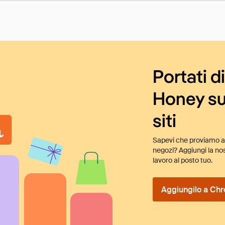
Portati d
Honey su
siti
Sapevi che proviamo au
negozi? Aggiungi la nos
lavoro al posto tuo.
Aggiungilo a Chr