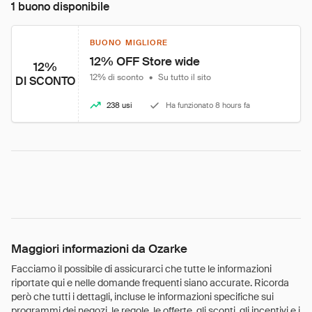
1 buono disponibile
BUONO MIGLIORE
12% OFF Store wide
12%
12% di sconto
•
Su tutto il sito
DI SCONTO
238 usi
Ha funzionato 8 hours fa
Maggiori informazioni da Ozarke
Facciamo il possibile di assicurarci che tutte le informazioni
riportate qui e nelle domande frequenti siano accurate. Ricorda
però che tutti i dettagli, incluse le informazioni specifiche sui
programmi dei negozi, le regole, le offerte, gli sconti, gli incentivi e i