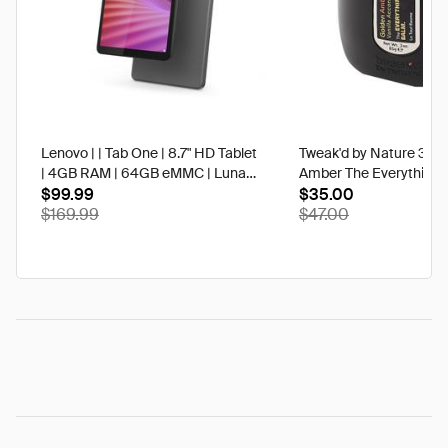
Lenovo | | Tab One | 8.7" HD Tablet
Tweak'd by Nature 3 oz
| 4GB RAM | 64GB eMMC | Luna
Amber The Everything 
Grey | Best Buy
$99.99
$35.00
$169.99
$47.00