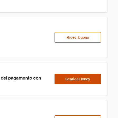
Ricevi buono
o del pagamento con 
Scarica Honey