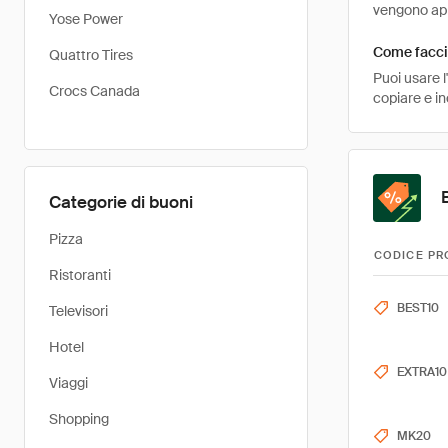
vengono appl
Yose Power
Come faccio
Quattro Tires
Puoi usare 
Crocs Canada
copiare e i
Categorie di buoni
Pizza
CODICE PR
Ristoranti
BEST10
Televisori
Hotel
EXTRA10
Viaggi
Shopping
MK20