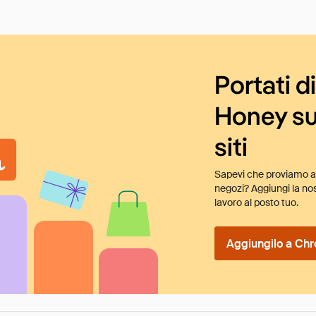
Portati d
Honey su
siti
Sapevi che proviamo au
negozi? Aggiungi la nos
lavoro al posto tuo.
Aggiungilo a Chr