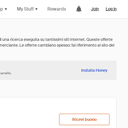
op
My Stuff
Rewards
Join
Log in
Installa Honey
arrello.
Ricevi buono