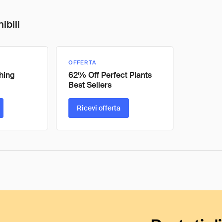
ibili
OFFERTA
hing
62% Off Perfect Plants
Best Sellers
Ricevi offerta