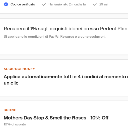
Codice verificato
Ha funzionato 2 months fa
29 usi
Recupera il 
1%
 sugli acquisti idonei presso Perfect Plan
Si applicano le 
condizioni di PayPal Rewards
 e alcune 
esclusioni
.
AGGIUNGI HONEY
Applica automaticamente tutti e 4 i codici al momento
un clic
BUONO
Mothers Day Stop & Smell the Roses - 10% Off
10% di sconto