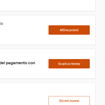
ts
Attiva premi
 del pagamento con 
Scarica Honey
Ricevi buono