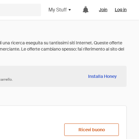
My Stuff
Join
Log in
Installa Honey
arrello.
Ricevi buono