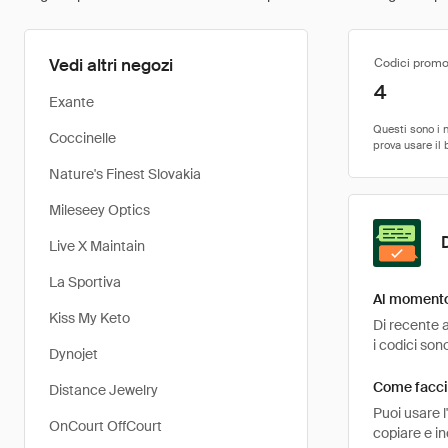
Vedi altri negozi
Codici promo
4
Exante
Coccinelle
Nature's Finest Slovakia
Mileseey Optics
Live X Maintain
La Sportiva
Al momento 
Kiss My Keto
Di recente a
i codici sono
Dynojet
Come faccio
Distance Jewelry
Puoi usare 
OnCourt OffCourt
copiare e in