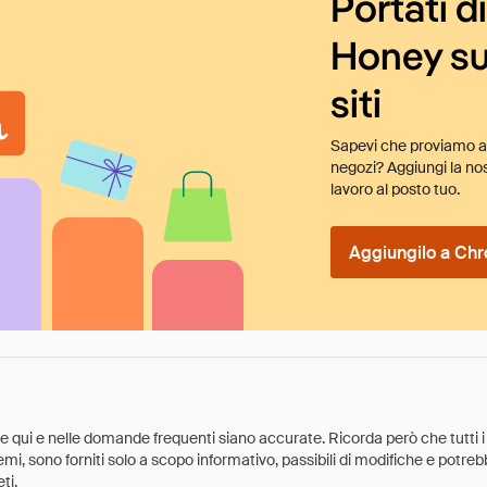
Portati d
Honey su
siti
Sapevi che proviamo au
negozi? Aggiungi la nos
lavoro al posto tuo.
Aggiungilo a Chr
ate qui e nelle domande frequenti siano accurate. Ricorda però che tutti i
 premi, sono forniti solo a scopo informativo, passibili di modifiche e potr
ti.