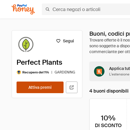
Buoni, codici p
Segui
Perfect Plants
Applica tut
|
GARDENING
Recupero del 1%
L'estensione
Attiva premi
4 buoni disponibili
10%
DI SCONTO