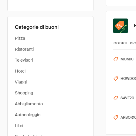
Categorie di buoni
Pizza
CODICE PR
Ristoranti
MOM10
Televisori
Hotel
HOWDO
Viaggi
Shopping
SAVE20
Abbigliamento
Autonoleggio
ARBOR1
Libri