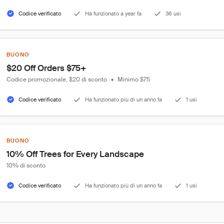
Codice verificato
Ha funzionato a year fa
36 usi
BUONO
$20 Off Orders $75+
Codice promozionale, $20 di sconto
•
Minimo $75
Codice verificato
Ha funzionato più di un anno fa
1 usi
BUONO
10% Off Trees for Every Landscape
10% di sconto
Codice verificato
Ha funzionato più di un anno fa
1 usi