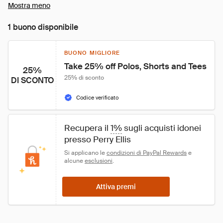
Mostra meno
1 buono disponibile
BUONO MIGLIORE
Take 25% off Polos, Shorts and Tees
25%
25% di sconto
DI SCONTO
Codice verificato
Recupera il 
1%
 sugli acquisti idonei 
presso Perry Ellis
Si applicano le 
condizioni di PayPal Rewards
 e 
alcune 
esclusioni
.
Attiva premi