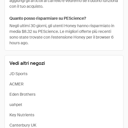
aggiungi gli articoli al carrello e vedremo se il buono funziona
con il tuo acquisto.
Quanto posso risparmiare su PEScience?
Negli ultimi 30 giorni, gli utenti Honey hanno risparmiato in
media $8.32 su PEScience. Le migliori offerte più recenti
sono state trovate con l'estensione Honey per il browser 6
hours ago.
Vedi altri negozi
JD Sports
ACMER
Eden Brothers
uahpet
Key Nutrients
Canterbury UK