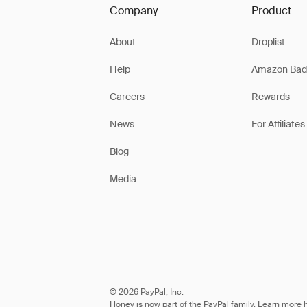
Company
Product
About
Droplist
Help
Amazon Bad
Careers
Rewards
News
For Affiliates
Blog
Media
© 2026 PayPal, Inc.
Honey is now part of the PayPal family. Learn more