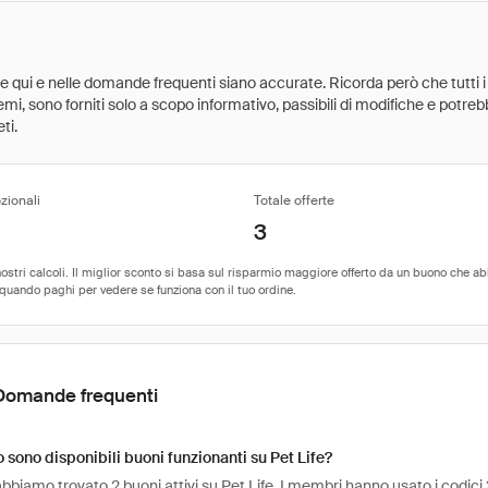
ate qui e nelle domande frequenti siano accurate. Ricorda però che tutti i
 premi, sono forniti solo a scopo informativo, passibili di modifiche e potr
ti.
zionali
Totale offerte
3
Domande frequenti
sono disponibili buoni funzionanti su Pet Life?
bbiamo trovato 2 buoni attivi su Pet Life. I membri hanno usato i codici 