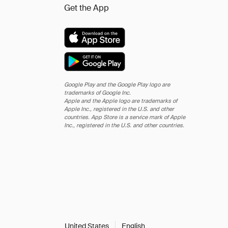
Get the App
Google Play and the Google Play logo are
trademarks of Google Inc.
Apple and the Apple logo are trademarks of
Apple Inc., registered in the U.S. and other
countries. App Store is a service mark of Apple
Inc., registered in the U.S. and other countries.
United States
English