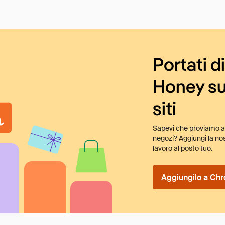
Portati d
Honey su
siti
Sapevi che proviamo au
negozi? Aggiungi la nos
lavoro al posto tuo.
Aggiungilo a Chr