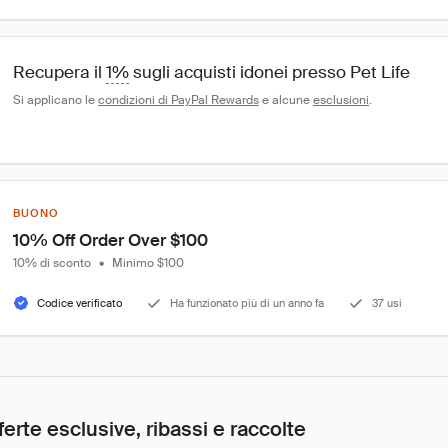
Recupera il 
1%
 sugli acquisti idonei presso Pet Life
Si applicano le 
condizioni di PayPal Rewards
 e alcune 
esclusioni
.
BUONO
10% Off Order Over $100
10% di sconto
•
Minimo $100
Codice verificato
Ha funzionato più di un anno fa
37 usi
ferte esclusive, ribassi e raccolte