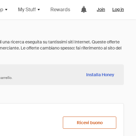
op
My Stuff
Rewards
Join
Log in
Installa Honey
arrello.
Ricevi buono