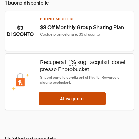
1 buono disponibile
BUONO MIGLIORE
$3 Off Monthly Group Sharing Plan
$3
DI SCONTO
Codice promozionale, $3 di sconto
Recupera il 
1%
 sugli acquisti idonei 
presso Photobucket
Si applicano le 
condizioni di PayPal Rewards
 e 
alcune 
esclusioni
.
Attiva premi
Un'offerta disponibile