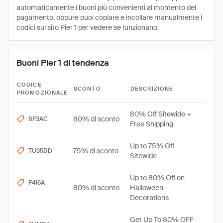
automaticamente i buoni più convenienti al momento del
pagamento, oppure puoi copiare e incollare manualmente i
codici sul sito Pier 1 per vedere se funzionano.
Buoni Pier 1 di tendenza
CODICE
SCONTO
DESCRIZIONE
PROMOZIONALE
80% Off Sitewide +
80% di sconto
8F3AC
Free Shipping
Up to 75% Off
75% di sconto
TU35DD
Sitewide
Up to 80% Off on
F416A
80% di sconto
Halloween
Decorations
Get Up To 80% OFF