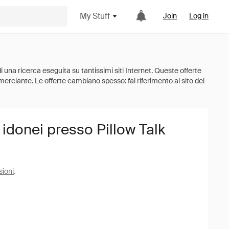
My Stuff
Join
Log in
 idonei presso Pillow Talk
sioni
.