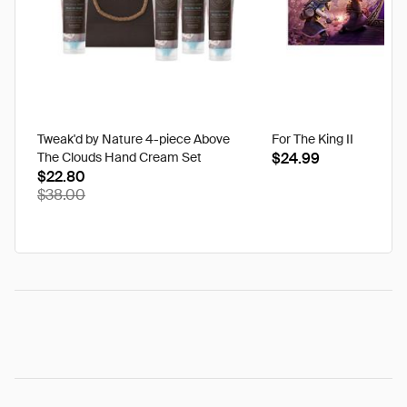
Tweak'd by Nature 4-piece Above
For The King II
The Clouds Hand Cream Set
$24.99
$22.80
$38.00