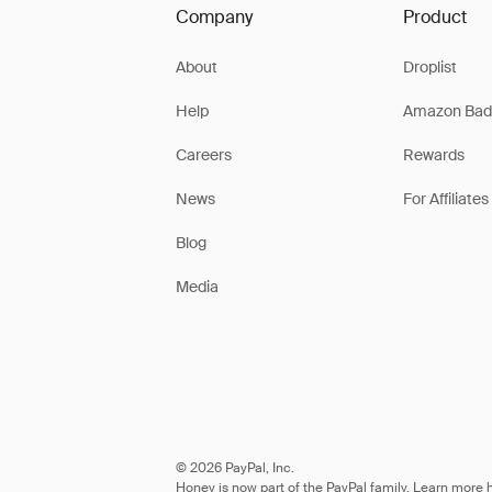
Company
Product
About
Droplist
Help
Amazon Bad
Careers
Rewards
News
For Affiliates
Blog
Media
© 2026 PayPal, Inc.
Honey is now part of the PayPal family. Learn more