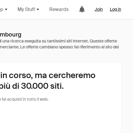
op
My Stuff
Rewards
Join
Log in
xembourg
 in corso, ma cercheremo
ù di 30.000 siti.
i acquisti in tutto il web.