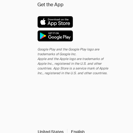
Get the App
Google Play and the Google Play logo are
trademarks of Google Inc.
Apple and the Apple logo are trademarks of
Apple Inc., registered in the U.S. and other
countries. App Store is a service mark of Apple
Inc., registered in the U.S. and other countries.
United States
English