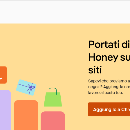
Portati d
Honey su
siti
Sapevi che proviamo au
negozi? Aggiungi la nos
lavoro al posto tuo.
Aggiungilo a Chr