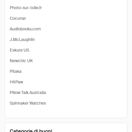
Photo-sur-toile.fr
Cocunat
Audiobooks.com
J.McLaughlin
Eskute US
Newchic UK
Pitaka
HitPaw
Pillow Talk Australia
Spinnaker Watches
Categorie di buoni