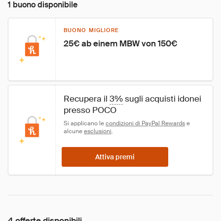
1 buono disponibile
BUONO MIGLIORE
25€ ab einem MBW von 150€
Recupera il 
3%
 sugli acquisti idonei 
presso POCO
Si applicano le 
condizioni di PayPal Rewards
 e 
alcune 
esclusioni
.
Attiva premi
4 offerte disponibili